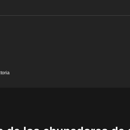
toria
co