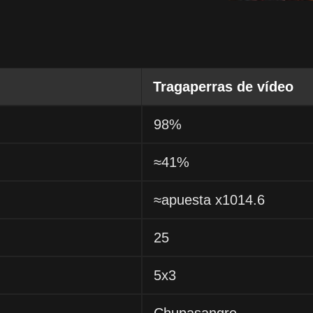
Tragaperras de vídeo
98%
≈41%
≈apuesta x1014.6
25
5x3