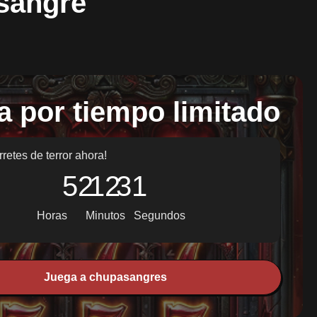
sangre
a por tiempo limitado
rretes de terror ahora!
52
12
30
Horas
Minutos
Segundos
Juega a chupasangres