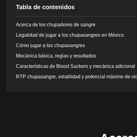
Tabla de contenidos
Acerca de los chupadores de sangre
Legalidad de jugar a los chupasangres en México
Cómo jugar a los chupasangres
Mecánica básica, reglas y resultados
Características de Blood Suckers y mecánica adicional
RTP chupasangre, volatilidad y potencial máximo de vic
Jugar a Blood Suckers en línea por dinero real en Méxi
Depósitos, pagos y juego responsable en México
Versión móvil de Blood Suckers