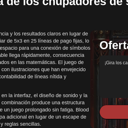
a de los chupadores de 
ncia y los resultados claros en lugar de
iar de 5x3 en 25 líneas de pago fijas, lo
Ofert
a espacio para una conexión de símbolos
able llega rápidamente, consecuencia
orados en las matemáticas. El juego de
¡Gira los ca
 con ilustraciones que han envejecido
ontabilidad de líneas nítida y
n la interfaz, el diseño de sonido y la
La combinación produce una estructura
e un juego prolongado sin fatiga. Blood
pa adicional en lugar de un escape de
y reglas sencillas.