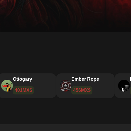
Friendly
Ottogary
67MX$
401MX$