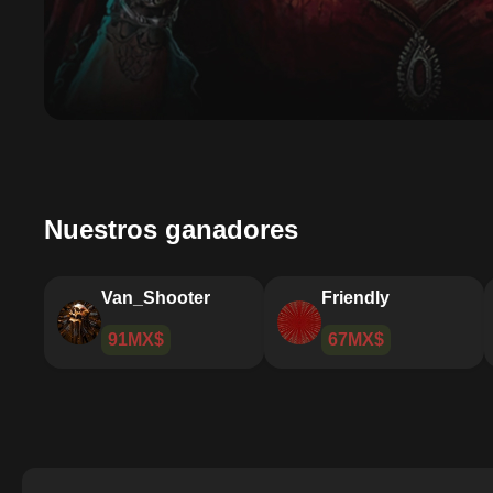
Nuestros ganadores
Wandmaker
Van_Shooter
288MX$
91MX$