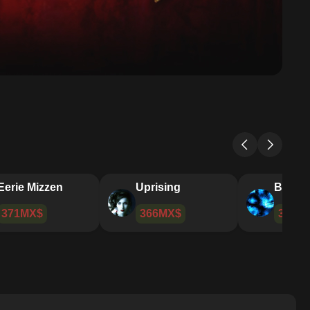
Ember Rope
Eerie Mizzen
Uprisi
456MX$
371MX$
366M